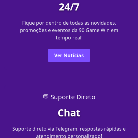
24/7
Fique por dentro de todas as novidades,
promoções e eventos da 90 Game Win em
tempo real!
Ver Notícias
💬 Suporte Direto
Chat
Suporte direto via Telegram, respostas rápidas e
atendimento personalizado!