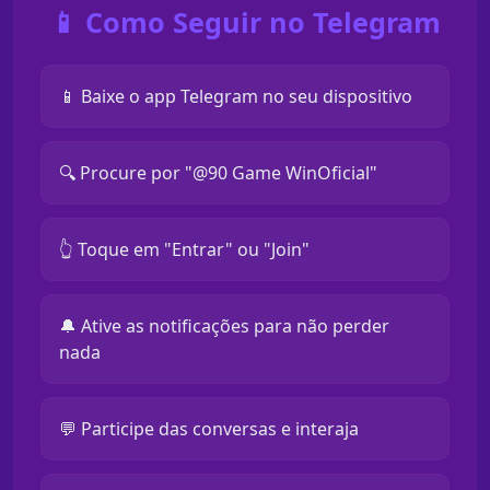
📱 Como Seguir no Telegram
📱 Baixe o app Telegram no seu dispositivo
🔍 Procure por "@90 Game WinOficial"
👆 Toque em "Entrar" ou "Join"
🔔 Ative as notificações para não perder
nada
💬 Participe das conversas e interaja