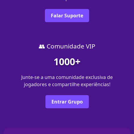
Falar Suporte
👥 Comunidade VIP
1000+
Junte-se a uma comunidade exclusiva de
jogadores e compartilhe experiências!
Entrar Grupo