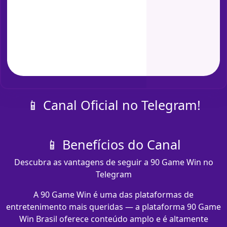
📱 Canal Oficial no Telegram!
📱 Benefícios do Canal
Descubra as vantagens de seguir a 90 Game Win no
Telegram
A 90 Game Win é uma das plataformas de
entretenimento mais queridas — a plataforma 90 Game
Win Brasil oferece conteúdo amplo e é altamente