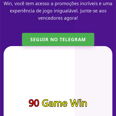
Win, você tem acesso a promoções incríveis e uma
experiência de jogo inigualável. Junte-se aos
vencedores agora!
SEGUIR NO TELEGRAM