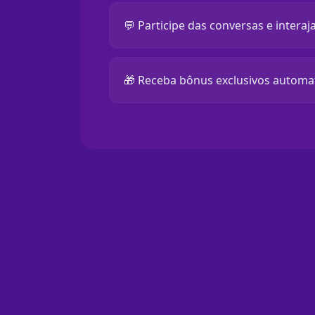
💬 Participe das conversas e interaj
🎁 Receba bônus exclusivos autom