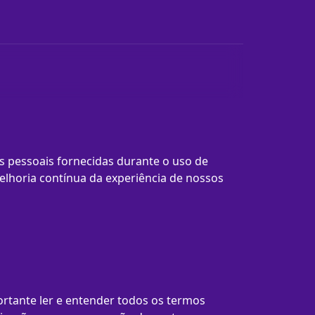
s pessoais fornecidas durante o uso de
elhoria contínua da experiência de nossos
rtante ler e entender todos os termos