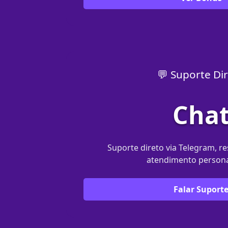
💬 Suporte Di
Cha
Suporte direto via Telegram, r
atendimento persona
Falar Suport