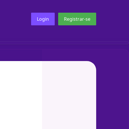
Login
Registrar-se