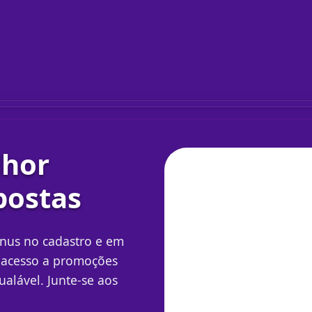
lhor
postas
nus no cadastro e em
 acesso a promoções
ualável. Junte-se aos