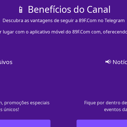
📱 Benefícios do Canal
Descubra as vantagens de seguir a 89F.Com no Telegram
 lugar com o aplicativo móvel do 89F.Com com​, oferecendo 
sivos
📢 Notí
m, promoções especiais
Fique por dentro d
s únicos!
eventos d