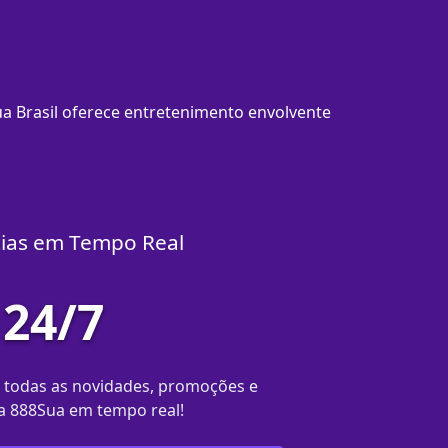
a Brasil oferece entretenimento envolvente
cias em Tempo Real
24/7
e todas as novidades, promoções e
a 888Sua em tempo real!