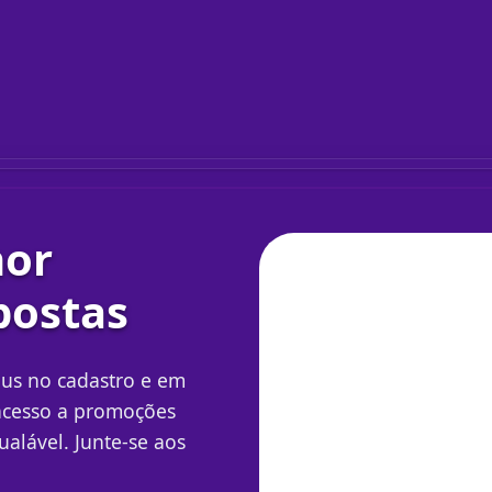
hor
postas
us no cadastro e em
acesso a promoções
ualável. Junte-se aos