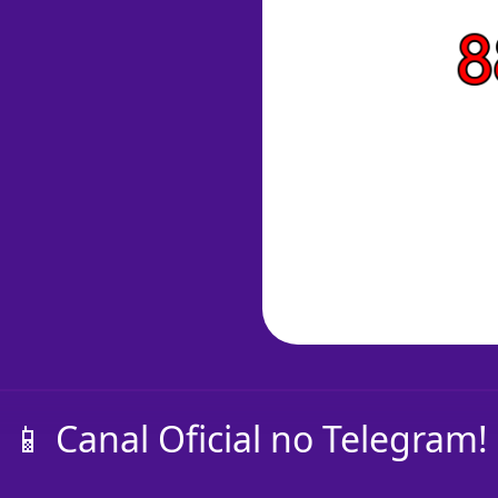
📱 Canal Oficial no Telegram!