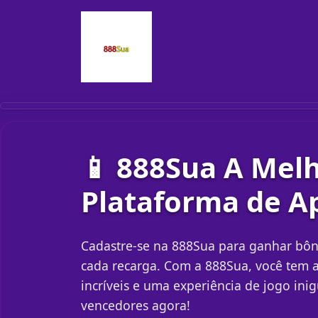
📱 888Sua A Mel
Plataforma de A
Cadastre-se na 888Sua para ganhar bôn
cada recarga. Com a 888Sua, você tem 
incríveis e uma experiência de jogo inig
vencedores agora!