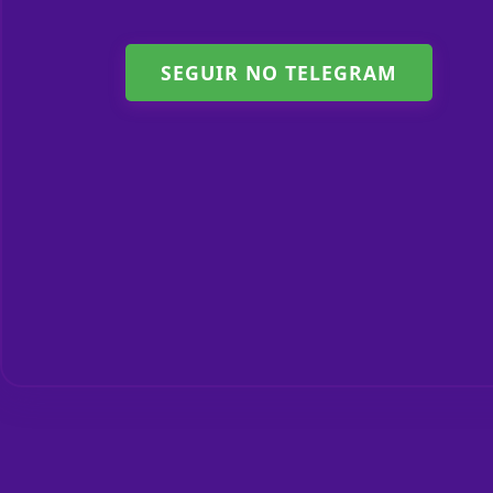
SEGUIR NO TELEGRAM