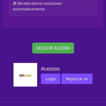
🎁 Receba bônus exclusivos
automaticamente
SEGUIR AGORA
Acessos
Login
Registrar-se