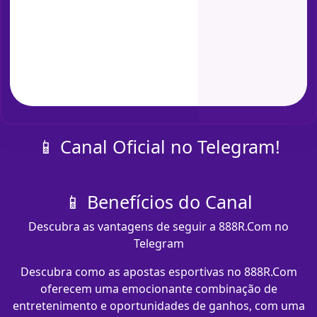
📱 Canal Oficial no Telegram!
📱 Benefícios do Canal
Descubra as vantagens de seguir a 888R.Com no
Telegram
Descubra como as apostas esportivas no 888R.Com
oferecem uma emocionante combinação de
entretenimento e oportunidades de ganhos, com uma