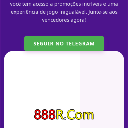
você tem acesso a promoções incríveis e uma
experiência de jogo inigualável. Junte-se aos
vencedores agora!
SEGUIR NO TELEGRAM