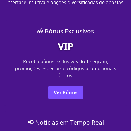
interface intuitiva e opções diversificadas de apostas.
🎁 Bônus Exclusivos
VIP
Receba bônus exclusivos do Telegram,
promoções especiais e códigos promocionais
únicos!
Ver Bônus
📢 Notícias em Tempo Real