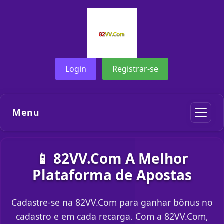
Login
Registrar-se
Menu
📱 82VV.Com A Melhor
Plataforma de Apostas
Cadastre-se na 82VV.Com para ganhar bônus no
cadastro e em cada recarga. Com a 82VV.Com,