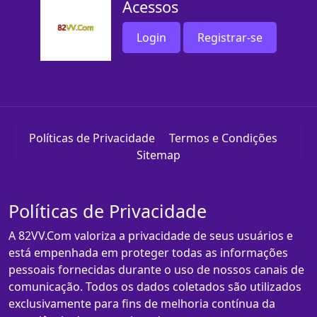
Acessos
Login
Registrar-se
Políticas de Privacidade
Termos e Condições
Sitemap
Políticas de Privacidade
A 82VV.Com valoriza a privacidade de seus usuários e
está empenhada em proteger todas as informações
pessoais fornecidas durante o uso de nossos canais de
comunicação. Todos os dados coletados são utilizados
exclusivamente para fins de melhoria contínua da