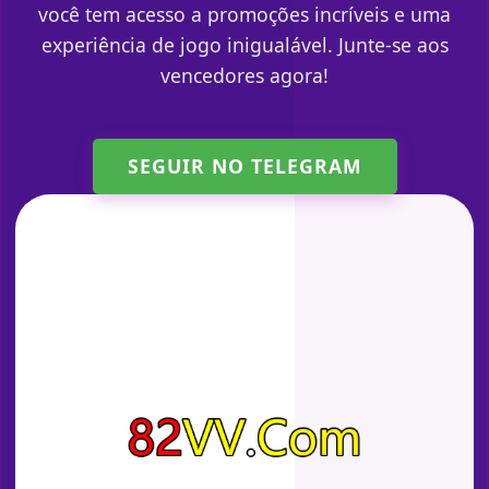
você tem acesso a promoções incríveis e uma
experiência de jogo inigualável. Junte-se aos
vencedores agora!
SEGUIR NO TELEGRAM