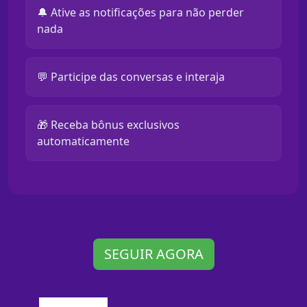
🔔 Ative as notificações para não perder
nada
💬 Participe das conversas e interaja
🎁 Receba bônus exclusivos
automaticamente
SEGUIR AGORA