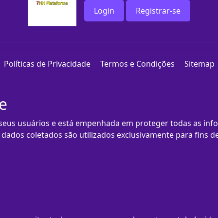
Login
Registrar-se
Políticas de Privacidade
Termos e Condições
Sitemap
de
e seus usuários e está empenhada em proteger todas as inf
dados coletados são utilizados exclusivamente para fins d