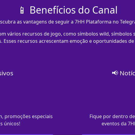
📱 Benefícios do Canal
scubra as vantagens de seguir a 7HH Plataforma no Teleg
m vários recursos de jogo, como símbolos wild, símbolos sc
s. Esses recursos acrescentam emoção e oportunidades de
sivos
📢 Notí
m, promoções especiais
Fique por dentro d
s únicos!
eventos da 7H