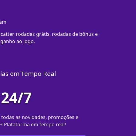
ram
atter, rodadas grátis, rodadas de bônus e
 ganho ao jogo.
cias em Tempo Real
24/7
e todas as novidades, promoções e
H Plataforma em tempo real!