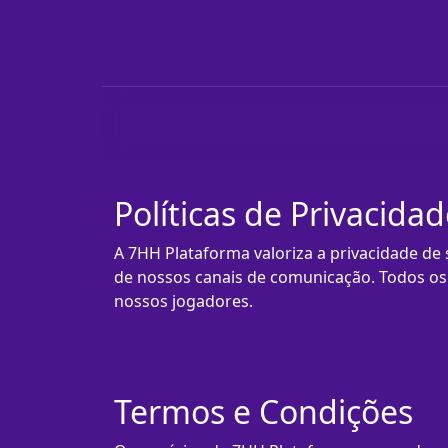
Políticas de Privacida
A 7HH Plataforma valoriza a privacidade d
de nossos canais de comunicação. Todos os 
nossos jogadores.
Termos e Condições