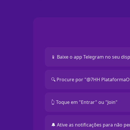
📱 Baixe o app Telegram no seu disp
🔍 Procure por "@7HH PlataformaOf
👆 Toque em "Entrar" ou "Join"
🔔 Ative as notificações para não p