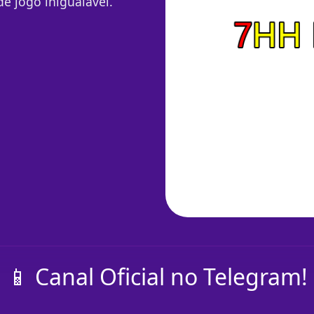
e jogo inigualável.
📱 Canal Oficial no Telegram!