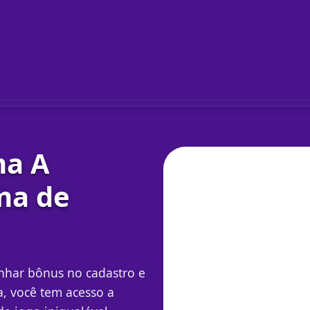
ma A
ma de
nhar bônus no cadastro e
, você tem acesso a