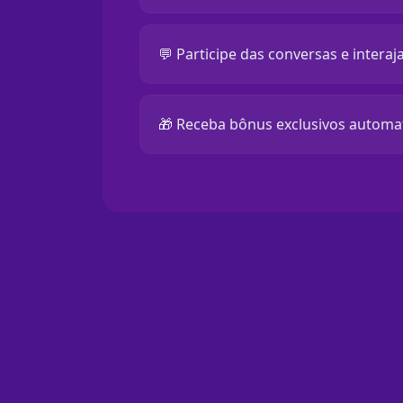
💬 Participe das conversas e interaj
🎁 Receba bônus exclusivos autom