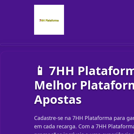
📱 7HH Platafor
Melhor Platafor
Apostas
Cadastre-se na 7HH Plataforma para ga
em cada recarga. Com a 7HH Plataforma