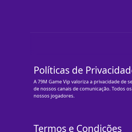
Políticas de Privacida
A 79M Game Vip valoriza a privacidade de 
de nossos canais de comunicação. Todos os 
nossos jogadores.
Termos e Condições