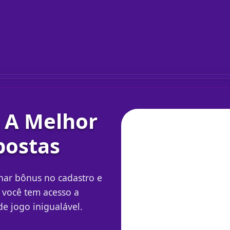
 A Melhor
postas
har bônus no cadastro e
 você tem acesso a
e jogo inigualável.