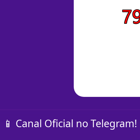
📱 Canal Oficial no Telegram!