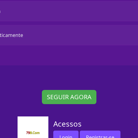
a
aticamente
SEGUIR AGORA
Acessos
Login
Registrar-se