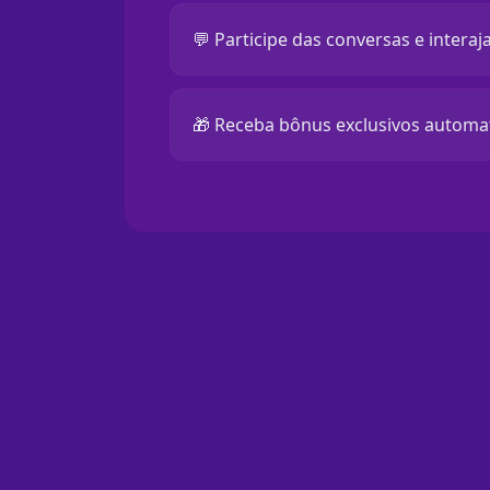
💬 Participe das conversas e interaj
🎁 Receba bônus exclusivos autom