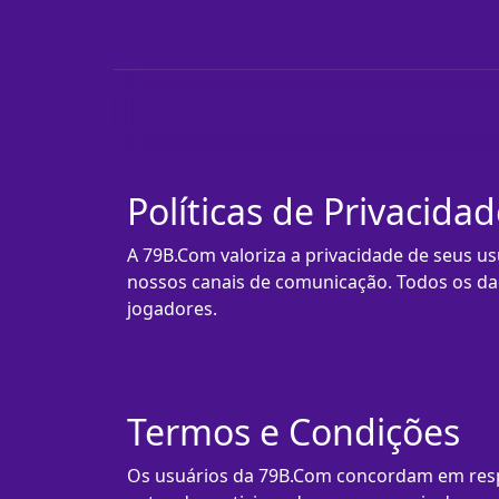
Políticas de Privacida
A 79B.Com valoriza a privacidade de seus u
nossos canais de comunicação. Todos os dad
jogadores.
Termos e Condições
Os usuários da 79B.Com concordam em respe