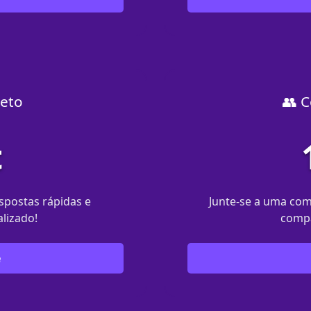
reto
👥 
t
espostas rápidas e
Junte-se a uma com
lizado!
compa
e