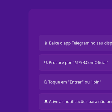
📱 Baixe o app Telegram no seu disp
🔍 Procure por "@79B.ComOficial"
👆 Toque em "Entrar" ou "Join"
🔔 Ative as notificações para não p