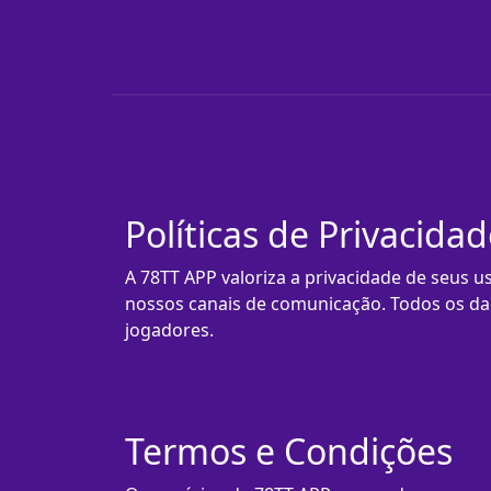
Políticas de Privacida
A 78TT APP valoriza a privacidade de seus 
nossos canais de comunicação. Todos os dad
jogadores.
Termos e Condições