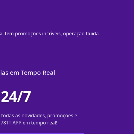
l tem promoções incríveis, operação fluida
cias em Tempo Real
24/7
e todas as novidades, promoções e
 78TT APP em tempo real!