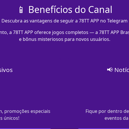
📱 Benefícios do Canal
Descubra as vantagens de seguir a 78TT APP no Telegram
, a 78TT APP oferece jogos completos — a 78TT APP Brasi
e bônus misteriosos para novos usuários.
sivos
📢 Notí
m, promoções especiais
Fique por dentro d
s únicos!
eventos da