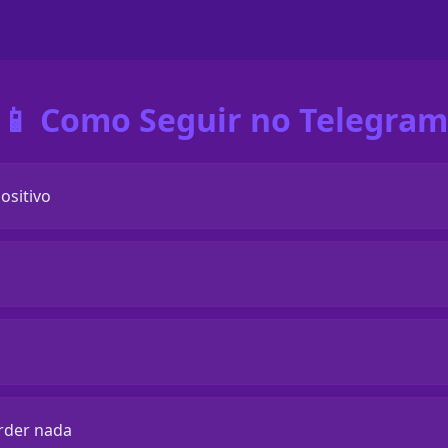
📱 Como Seguir no Telegram
ositivo
erder nada