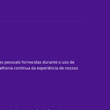
es pessoais fornecidas durante o uso de
elhoria contínua da experiência de nossos