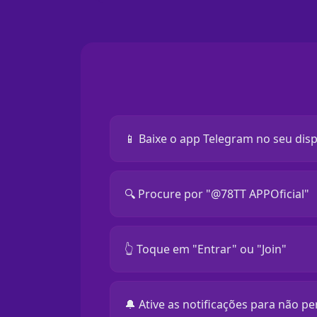
📱 Baixe o app Telegram no seu disp
🔍 Procure por "@78TT APPOficial"
👆 Toque em "Entrar" ou "Join"
🔔 Ative as notificações para não p