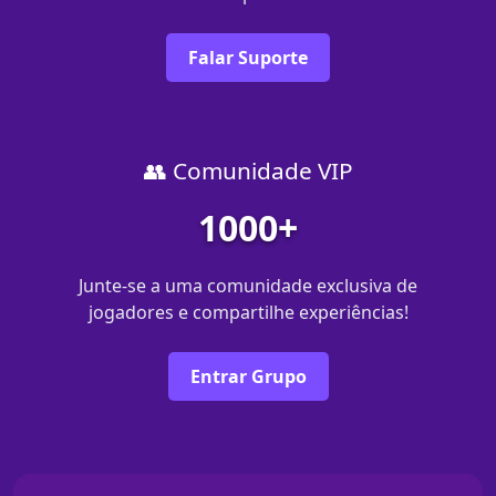
Falar Suporte
👥 Comunidade VIP
1000+
Junte-se a uma comunidade exclusiva de
jogadores e compartilhe experiências!
Entrar Grupo