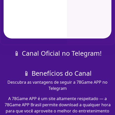
📱 Canal Oficial no Telegram!
📱 Benefícios do Canal
Descubra as vantagens de seguir a 78Game APP no
Telegram
A 78Game APP é um site altamente respeitado — a
78Game APP Brasil permite download a qualquer hora
para que você aproveite o melhor do entretenimento