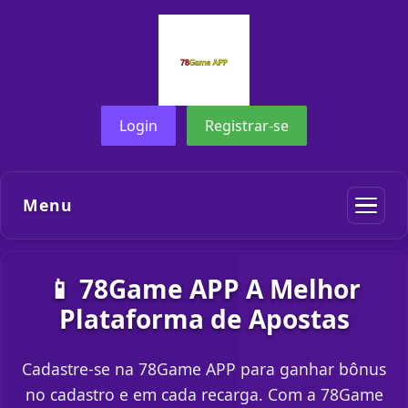
Login
Registrar-se
Menu
📱 78Game APP A Melhor
Plataforma de Apostas
Cadastre-se na 78Game APP para ganhar bônus
no cadastro e em cada recarga. Com a 78Game