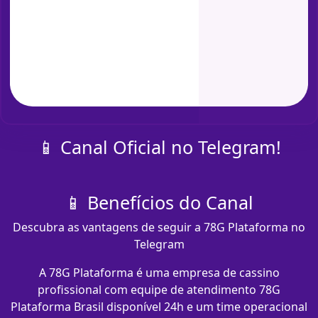
📱 Canal Oficial no Telegram!
📱 Benefícios do Canal
Descubra as vantagens de seguir a 78G Plataforma no
Telegram
A 78G Plataforma é uma empresa de cassino
profissional com equipe de atendimento 78G
Plataforma Brasil disponível 24h e um time operacional