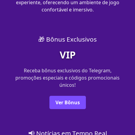
experiente, oferecendo um ambiente de jogo
confortável e imersivo.
🎁 Bônus Exclusivos
VIP
Receba bônus exclusivos do Telegram,
promoções especiais e códigos promocionais
únicos!
Ver Bônus
📢 Notícias em Tempo Real