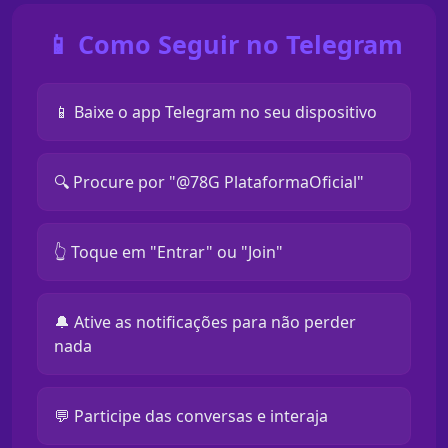
📱 Como Seguir no Telegram
📱 Baixe o app Telegram no seu dispositivo
🔍 Procure por "@78G PlataformaOficial"
👆 Toque em "Entrar" ou "Join"
🔔 Ative as notificações para não perder
nada
💬 Participe das conversas e interaja