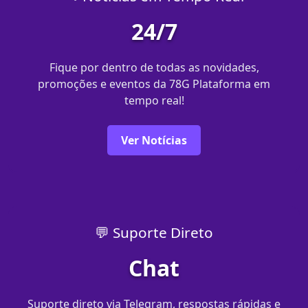
24/7
Fique por dentro de todas as novidades,
promoções e eventos da 78G Plataforma em
tempo real!
Ver Notícias
💬 Suporte Direto
Chat
Suporte direto via Telegram, respostas rápidas e