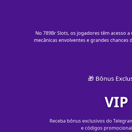
No 789Br Slots, os jogadores têm acesso a 
mecânicas envolventes e grandes chances de 
🎁 Bônus Exclu
VIP
Receba bônus exclusivos do Telegra
e códigos promocionai