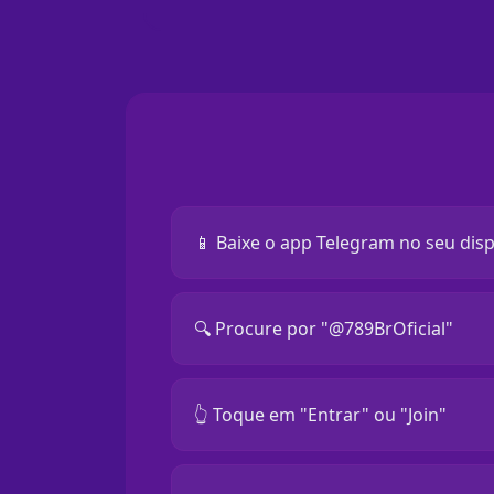
📱 Baixe o app Telegram no seu disp
🔍 Procure por "@789BrOficial"
👆 Toque em "Entrar" ou "Join"