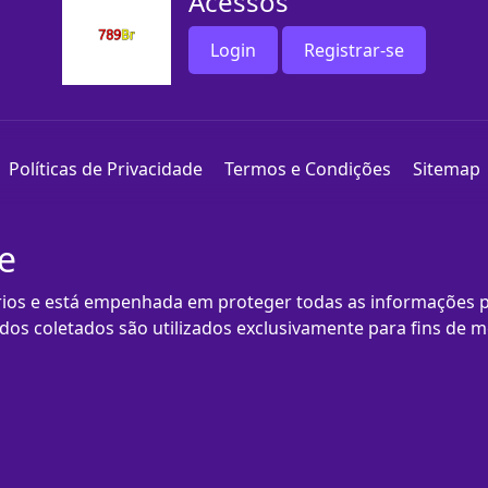
Acessos
Login
Registrar-se
Políticas de Privacidade
Termos e Condições
Sitemap
de
ários e está empenhada em proteger todas as informações 
os coletados são utilizados exclusivamente para fins de m