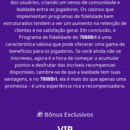
dos usuários, criando um senso de comunidade e
lealdade entre os jogadores. Os casinos que
implementam programas de fidelidade bem
estruturados tendem a ver um aumento na retenção de
clientes e na satisfação geral. Em conclusão, o
Programa de Fidelidade do
7888Brl
é uma
característica valiosa que pode oferecer uma gama de
benefícios para os jogadores. Se você ainda não se
inscreveu, agora é a hora de começar a acumular
pontos e desfrutar das incríveis recompensas
disponíveis. Lembre-se de que a lealdade tem suas
vantagens, e no
7888Brl
, ela é mais do que apenas uma
promessa – é uma experiência rica e recompensadora.
🎁 Bônus Exclusivos
VIP