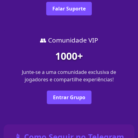
Falar Suporte
👥 Comunidade VIP
1000+
Junte-se a uma comunidade exclusiva de
jogadores e compartilhe experiências!
Entrar Grupo
📱 Como Seguir no Telegram