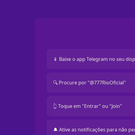
📱 Baixe o app Telegram no seu disp
🔍 Procure por "@777RioOficial"
👆 Toque em "Entrar" ou "Join"
🔔 Ative as notificações para não p