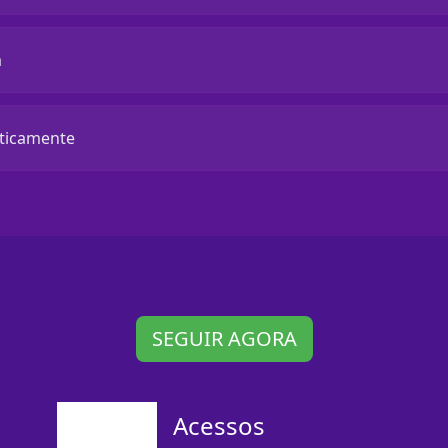
a
aticamente
SEGUIR AGORA
Acessos