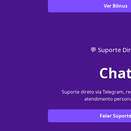
Ver Bônus
💬 Suporte Di
Cha
Suporte direto via Telegram, r
atendimento persona
Falar Suport