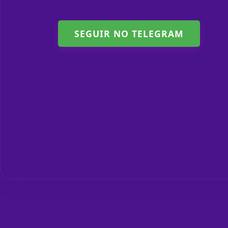
SEGUIR NO TELEGRAM