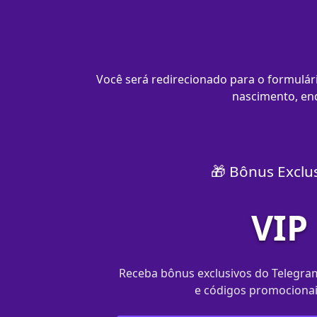
Você será redirecionado para o formulár
nascimento, end
🎁 Bônus Exclu
VIP
Receba bônus exclusivos do Telegra
e códigos promocionai