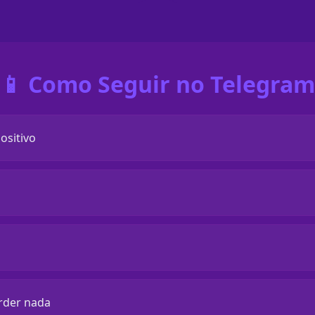
📱 Como Seguir no Telegram
ositivo
erder nada