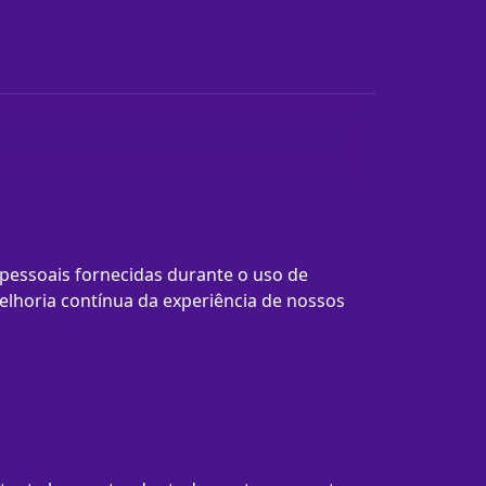
pessoais fornecidas durante o uso de
elhoria contínua da experiência de nossos