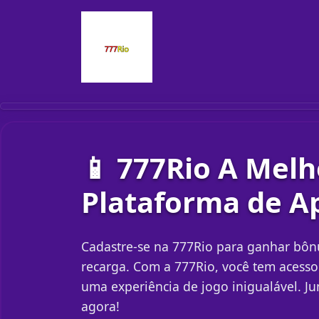
📱 777Rio A Melh
Plataforma de A
Cadastre-se na 777Rio para ganhar bôn
recarga. Com a 777Rio, você tem acesso
uma experiência de jogo inigualável. J
agora!