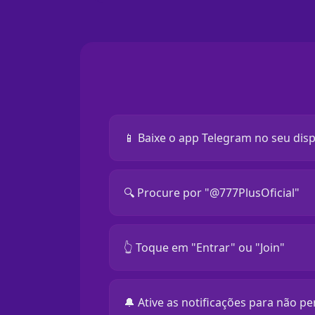
📱 Baixe o app Telegram no seu disp
🔍 Procure por "@777PlusOficial"
👆 Toque em "Entrar" ou "Join"
🔔 Ative as notificações para não p