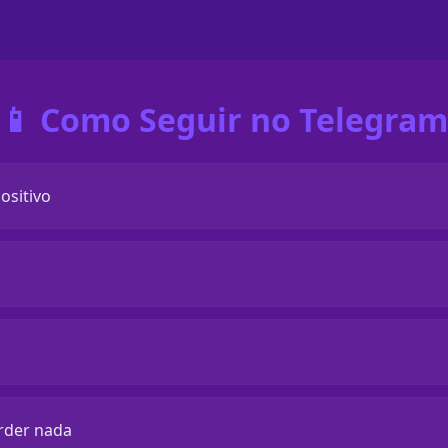
📱 Como Seguir no Telegram
ositivo
erder nada