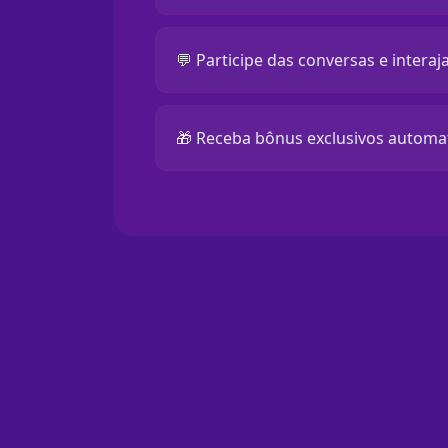
💬 Participe das conversas e interaj
🎁 Receba bônus exclusivos autom