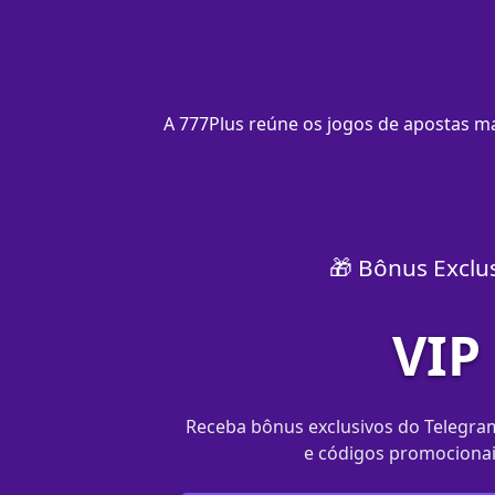
A 777Plus reúne os jogos de apostas m
🎁 Bônus Exclu
VIP
Receba bônus exclusivos do Telegra
e códigos promocionai