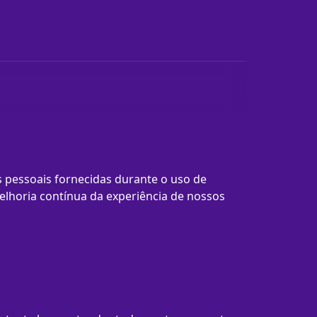
 pessoais fornecidas durante o uso de
elhoria contínua da experiência de nossos