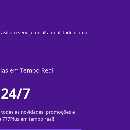
sil um serviço de alta qualidade e uma
cias em Tempo Real
24/7
e todas as novidades, promoções e
a 777Plus em tempo real!