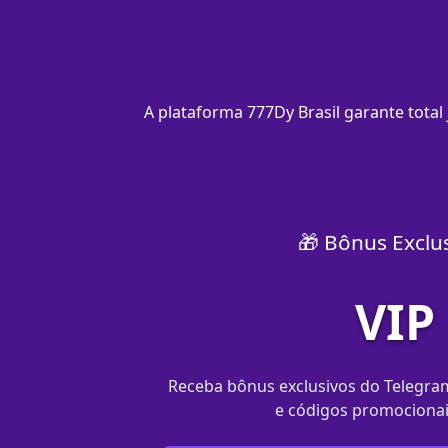
A plataforma 777Dy Brasil garante tota
🎁 Bônus Exclu
VIP
Receba bônus exclusivos do Telegra
e códigos promocionai