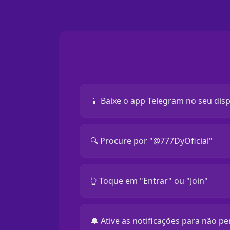
📱 Baixe o app Telegram no seu disp
🔍 Procure por "@777DyOficial"
👆 Toque em "Entrar" ou "Join"
🔔 Ative as notificações para não p