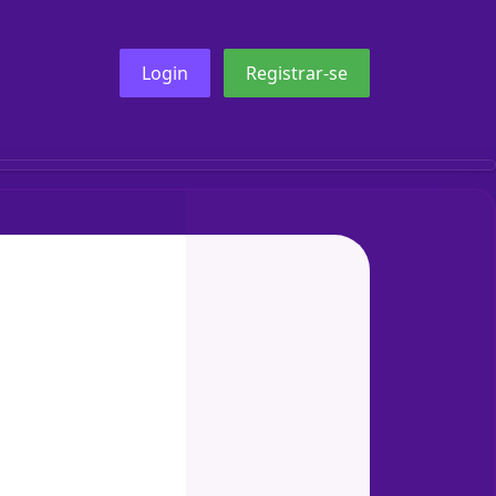
Login
Registrar-se