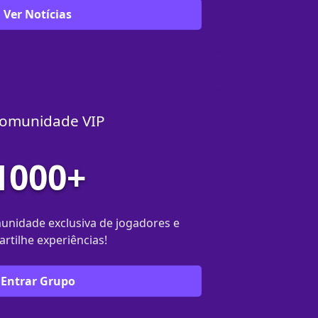
Ver Notícias
Comunidade VIP
1000+
unidade exclusiva de jogadores e
rtilhe experiências!
Entrar Grupo