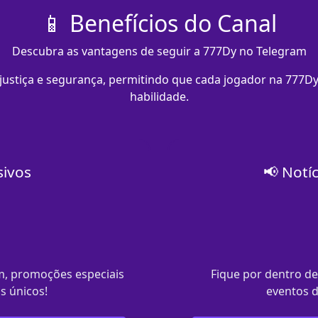
📱 Benefícios do Canal
Descubra as vantagens de seguir a 777Dy no Telegram
l justiça e segurança, permitindo que cada jogador na 777
habilidade.
sivos
📢 Notí
m, promoções especiais
Fique por dentro d
s únicos!
eventos d