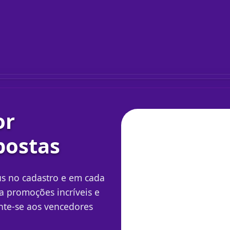
or
postas
s no cadastro e em cada
a promoções incríveis e
unte-se aos vencedores