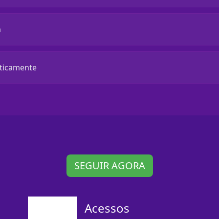
a
aticamente
SEGUIR AGORA
Acessos