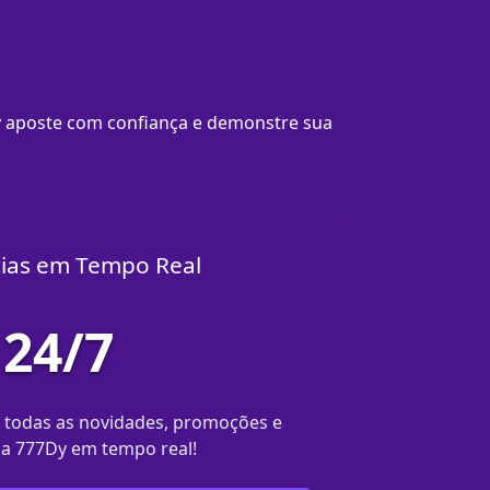
Dy aposte com confiança e demonstre sua
cias em Tempo Real
24/7
e todas as novidades, promoções e
a 777Dy em tempo real!