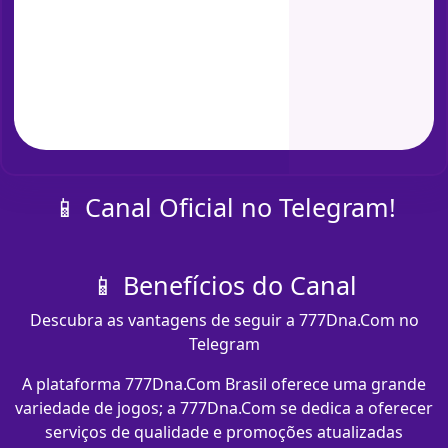
📱 Canal Oficial no Telegram!
📱 Benefícios do Canal
Descubra as vantagens de seguir a 777Dna.Com no
Telegram
A plataforma 777Dna.Com Brasil oferece uma grande
variedade de jogos; a 777Dna.Com se dedica a oferecer
serviços de qualidade e promoções atualizadas