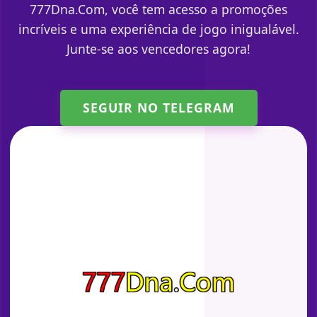
777Dna.Com, você tem acesso a promoções
incríveis e uma experiência de jogo inigualável.
Junte-se aos vencedores agora!
SEGUIR NO TELEGRAM