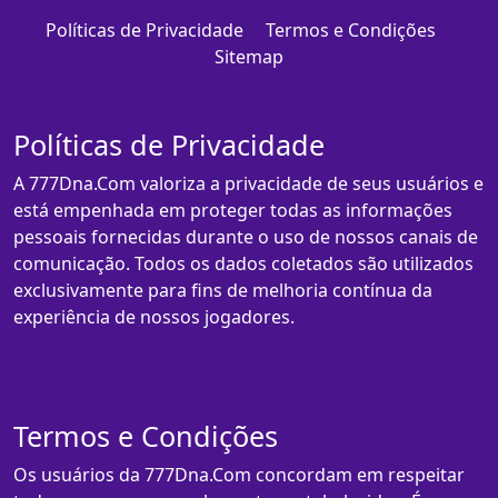
Políticas de Privacidade
Termos e Condições
Sitemap
Políticas de Privacidade
A 777Dna.Com valoriza a privacidade de seus usuários e
está empenhada em proteger todas as informações
pessoais fornecidas durante o uso de nossos canais de
comunicação. Todos os dados coletados são utilizados
exclusivamente para fins de melhoria contínua da
experiência de nossos jogadores.
Termos e Condições
Os usuários da 777Dna.Com concordam em respeitar