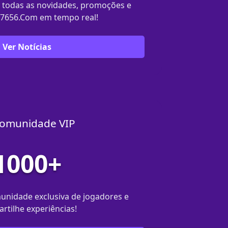
e todas as novidades, promoções e
 7656.Com em tempo real!
Ver Notícias
Comunidade VIP
1000+
unidade exclusiva de jogadores e
rtilhe experiências!