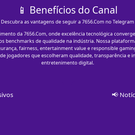
📱 Benefícios do Canal
Descubra as vantagens de seguir a 7656.Com no Telegram
imento da 7656.Com, onde excelência tecnológica converge
os benchmarks de qualidade na indústria. Nossa plataforma
urança, fairness, entertainment value e responsible gam
de jogadores que escolheram qualidade, transparência e i
entretenimento digital.
sivos
📢 Notí