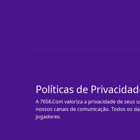
Políticas de Privacida
A 7656.Com valoriza a privacidade de seus 
nossos canais de comunicação. Todos os dad
jogadores.