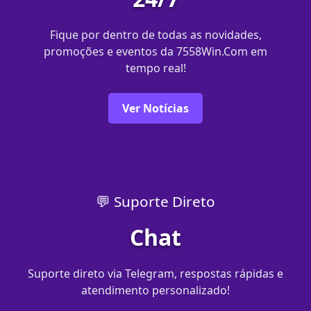
Fique por dentro de todas as novidades,
promoções e eventos da 7558Win.Com em
tempo real!
Ver Notícias
💬 Suporte Direto
Chat
Suporte direto via Telegram, respostas rápidas e
atendimento personalizado!