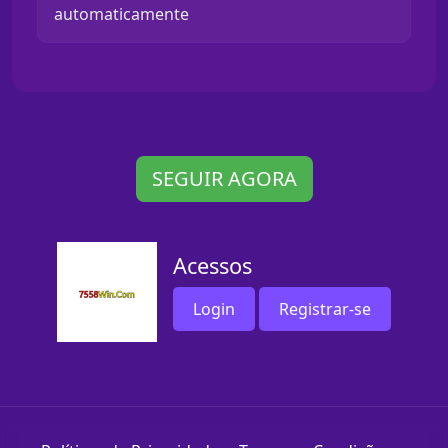
automaticamente
SEGUIR AGORA
Acessos
Login
Registrar-se