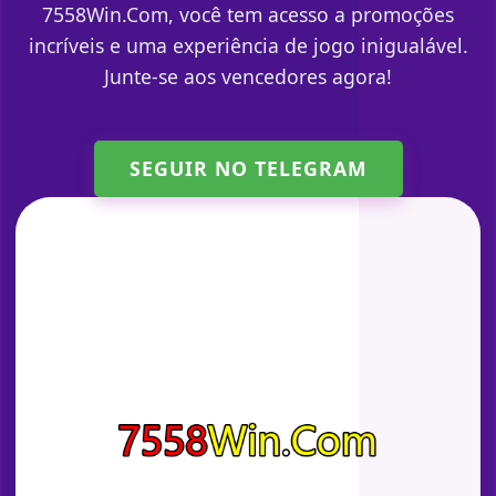
7558Win.Com, você tem acesso a promoções
incríveis e uma experiência de jogo inigualável.
Junte-se aos vencedores agora!
SEGUIR NO TELEGRAM