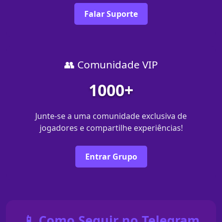
Falar Suporte
👥 Comunidade VIP
1000+
Junte-se a uma comunidade exclusiva de
jogadores e compartilhe experiências!
Entrar Grupo
📱 Como Seguir no Telegram