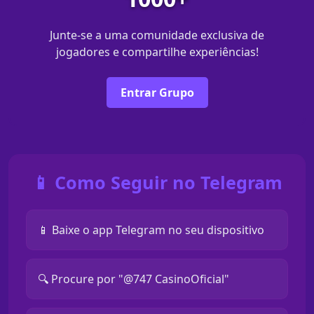
Junte-se a uma comunidade exclusiva de
jogadores e compartilhe experiências!
Entrar Grupo
📱 Como Seguir no Telegram
📱 Baixe o app Telegram no seu dispositivo
🔍 Procure por "@747 CasinoOficial"