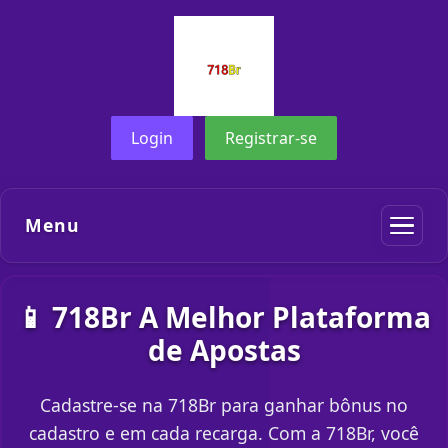
Login
Registrar-se
Menu
📱 718Br A Melhor Plataforma
de Apostas
Cadastre-se na 718Br para ganhar bônus no
cadastro e em cada recarga. Com a 718Br, você