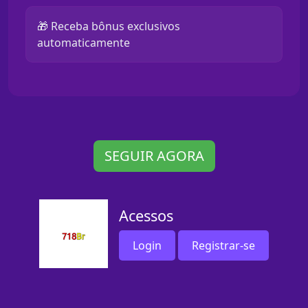
🎁 Receba bônus exclusivos
automaticamente
SEGUIR AGORA
Acessos
Login
Registrar-se