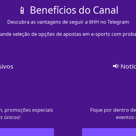
📱 Benefícios do Canal
Descubra as vantagens de seguir a 6HH no Telegram
ande seleção de opções de apostas em e-sports com probab
sivos
📢 Notí
m, promoções especiais
Fique por dentro d
s únicos!
eventos 