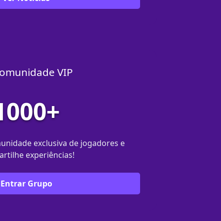
Comunidade VIP
1000+
unidade exclusiva de jogadores e
rtilhe experiências!
Entrar Grupo