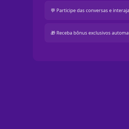
💬 Participe das conversas e interaj
🎁 Receba bônus exclusivos autom