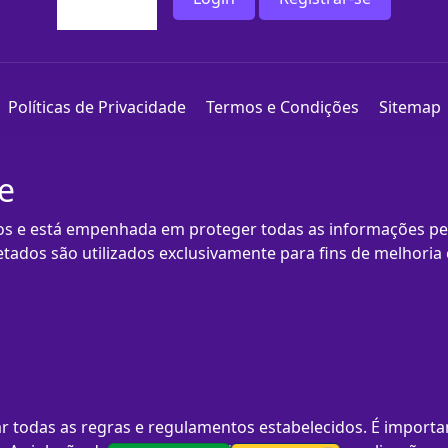
Políticas de Privacidade
Termos e Condições
Sitemap
de
rios e está empenhada em proteger todas as informações pe
tados são utilizados exclusivamente para fins de melhoria
todas as regras e regulamentos estabelecidos. É importan