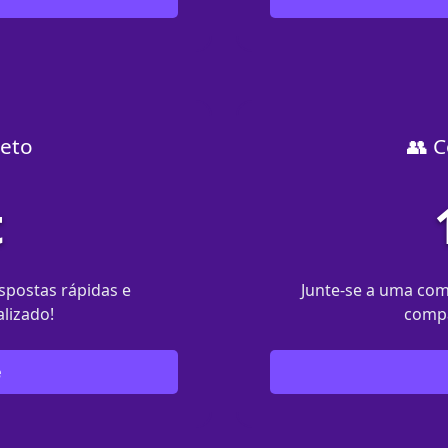
reto
👥 
t
espostas rápidas e
Junte-se a uma com
lizado!
compa
e