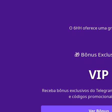
O 6HH oferece uma gr
🎁 Bônus Exclu
VIP
Receba bônus exclusivos do Telegra
e códigos promocionai
Ver Bônus