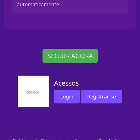
automaticamente
SEGUIR AGORA
Acessos
Login
Registrar-se