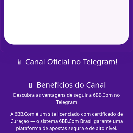
📱 Canal Oficial no Telegram!
📱 Benefícios do Canal
Descubra as vantagens de seguir a 6BB.Com no
Telegram
A 6BB.Com é um site licenciado com certificado de
Curaçao — o sistema 6BB.Com Brasil garante uma
plataforma de apostas segura e de alto nível.