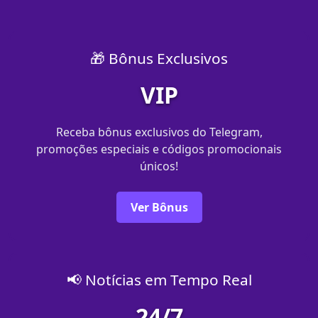
🎁 Bônus Exclusivos
VIP
Receba bônus exclusivos do Telegram,
promoções especiais e códigos promocionais
únicos!
Ver Bônus
📢 Notícias em Tempo Real
24/7