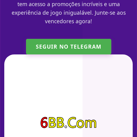
tem acesso a promoções incríveis e uma
experiência de jogo inigualável. Junte-se aos
vencedores agora!
SEGUIR NO TELEGRAM