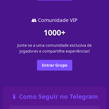
👥 Comunidade VIP
1000+
Junte-se a uma comunidade exclusiva de
jogadores e compartilhe experiências!
Entrar Grupo
📱 Como Seguir no Telegram