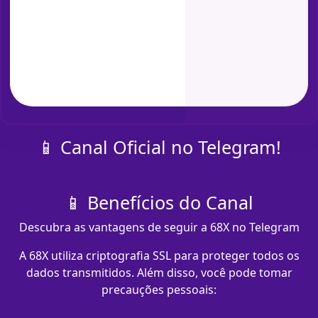
📱 Canal Oficial no Telegram!
📱 Benefícios do Canal
Descubra as vantagens de seguir a 68X no Telegram
A 68X utiliza criptografia SSL para proteger todos os
dados transmitidos. Além disso, você pode tomar
precauções pessoais: