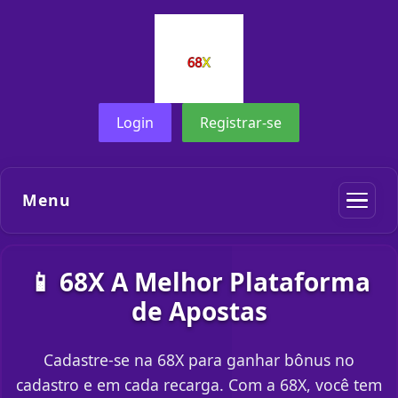
Login
Registrar-se
Menu
📱 68X A Melhor Plataforma
de Apostas
Cadastre-se na 68X para ganhar bônus no
cadastro e em cada recarga. Com a 68X, você tem