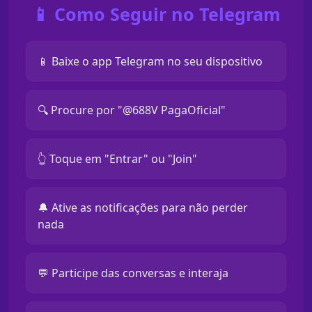
📱 Como Seguir no Telegram
📱 Baixe o app Telegram no seu dispositivo
🔍 Procure por "@688V PagaOficial"
👆 Toque em "Entrar" ou "Join"
🔔 Ative as notificações para não perder
nada
💬 Participe das conversas e interaja