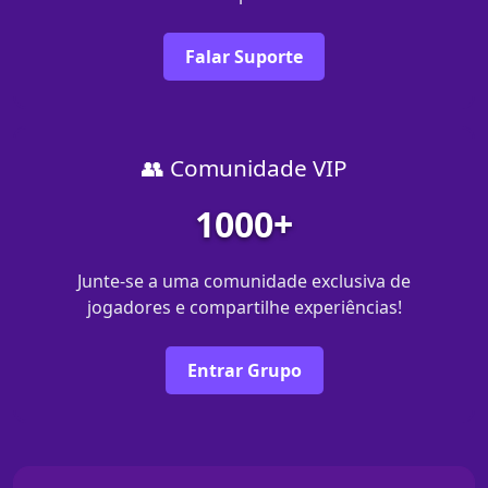
Falar Suporte
👥 Comunidade VIP
1000+
Junte-se a uma comunidade exclusiva de
jogadores e compartilhe experiências!
Entrar Grupo