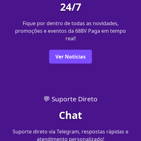
24/7
Fique por dentro de todas as novidades,
promoções e eventos da 688V Paga em tempo
real!
Ver Notícias
💬 Suporte Direto
Chat
Suporte direto via Telegram, respostas rápidas e
atendimento personalizado!