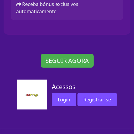
🎁 Receba bônus exclusivos
automaticamente
SEGUIR AGORA
Acessos
Login
Registrar-se