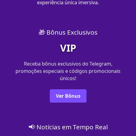
experiência única imersiva.
🎁 Bônus Exclusivos
VIP
Receba bônus exclusivos do Telegram,
promoções especiais e códigos promocionais
únicos!
Ver Bônus
📢 Notícias em Tempo Real