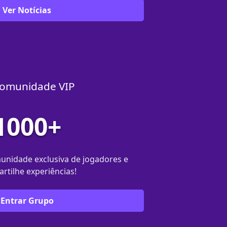
Ver Notícias
Comunidade VIP
1000+
unidade exclusiva de jogadores e
rtilhe experiências!
Entrar Grupo