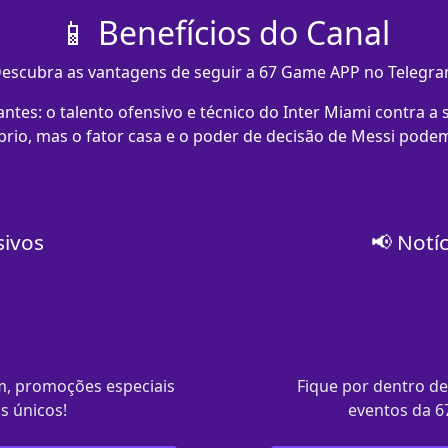
📱 Benefícios do Canal
escubra as vantagens de seguir a 67 Game APP no Telegr
tes: o talento ofensivo e técnico do Inter Miami contra a so
brio, mas o fator casa e o poder de decisão de Messi pode
sivos
📢 Notí
m, promoções especiais
Fique por dentro d
s únicos!
eventos da 6