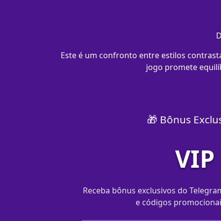
D
Este é um confronto entre estilos contrastan
jogo promete equilí
🎁 Bônus Exclu
VIP
Receba bônus exclusivos do Telegra
e códigos promocionai