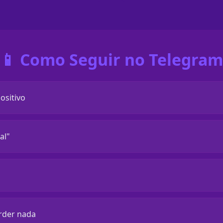
📱 Como Seguir no Telegram
ositivo
al"
erder nada