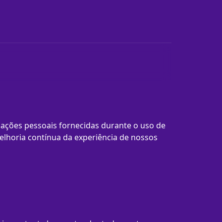
ações pessoais fornecidas durante o uso de
elhoria contínua da experiência de nossos