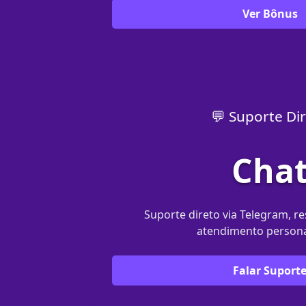
Ver Bônus
💬 Suporte Di
Cha
Suporte direto via Telegram, r
atendimento persona
Falar Suport