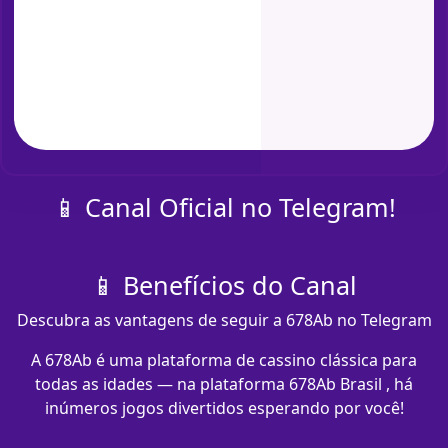
📱 Canal Oficial no Telegram!
📱 Benefícios do Canal
Descubra as vantagens de seguir a 678Ab no Telegram
A 678Ab é uma plataforma de cassino clássica para
todas as idades — na plataforma 678Ab Brasil , há
inúmeros jogos divertidos esperando por você!