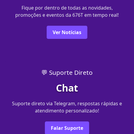
Fique por dentro de todas as novidades,
promoções e eventos da 676T em tempo real!
Ver Notícias
💬 Suporte Direto
Chat
Suporte direto via Telegram, respostas rápidas e
atendimento personalizado!
Falar Suporte