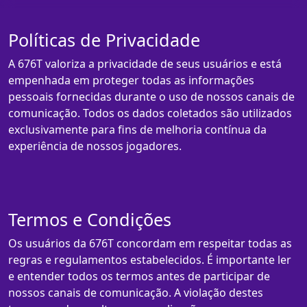
Políticas de Privacidade
A 676T valoriza a privacidade de seus usuários e está
empenhada em proteger todas as informações
pessoais fornecidas durante o uso de nossos canais de
comunicação. Todos os dados coletados são utilizados
exclusivamente para fins de melhoria contínua da
experiência de nossos jogadores.
Termos e Condições
Os usuários da 676T concordam em respeitar todas as
regras e regulamentos estabelecidos. É importante ler
e entender todos os termos antes de participar de
nossos canais de comunicação. A violação destes