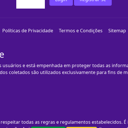
Políticas de Privacidade
Termos e Condições
Sitemap
de
us usuários e está empenhada em proteger todas as inform
os coletados são utilizados exclusivamente para fins de m
espeitar todas as regras e regulamentos estabelecidos. É 