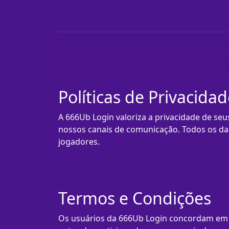
Políticas de Privacida
A 666Ub Login valoriza a privacidade de se
nossos canais de comunicação. Todos os dad
jogadores.
Termos e Condições
Os usuários da 666Ub Login concordam em r