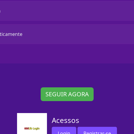
a
aticamente
SEGUIR AGORA
Acessos
Login
Registrar-se