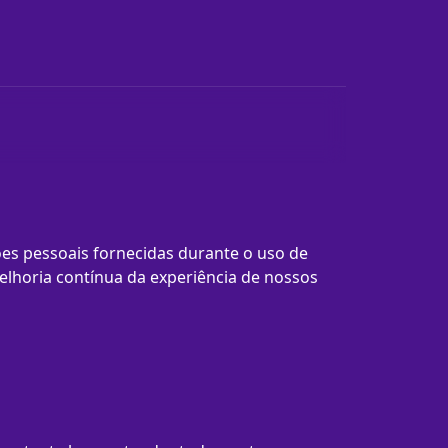
es pessoais fornecidas durante o uso de
elhoria contínua da experiência de nossos