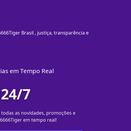
6Tiger Brasil , justiça, transparência e
cias em Tempo Real
24/7
e todas as novidades, promoções e
 6666Tiger em tempo real!