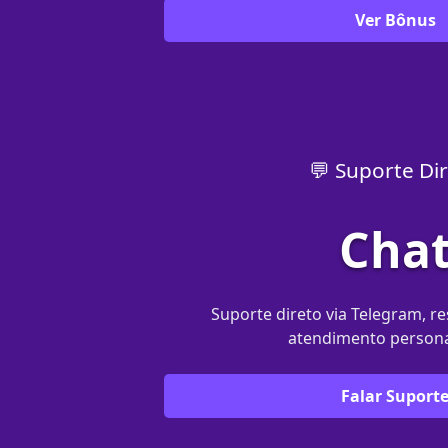
Ver Bônus
💬 Suporte Di
Cha
Suporte direto via Telegram, r
atendimento persona
Falar Suport