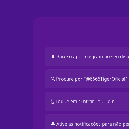
📱 Baixe o app Telegram no seu disp
🔍 Procure por "@6666TigerOficial"
👆 Toque em "Entrar" ou "Join"
🔔 Ative as notificações para não p