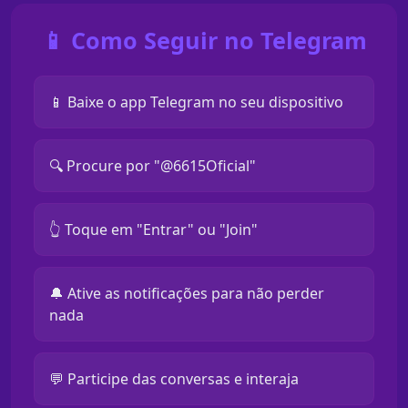
📱 Como Seguir no Telegram
📱 Baixe o app Telegram no seu dispositivo
🔍 Procure por "@6615Oficial"
👆 Toque em "Entrar" ou "Join"
🔔 Ative as notificações para não perder
nada
💬 Participe das conversas e interaja