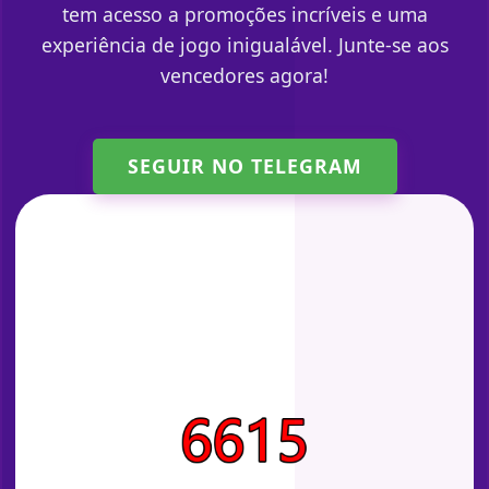
tem acesso a promoções incríveis e uma
experiência de jogo inigualável. Junte-se aos
vencedores agora!
SEGUIR NO TELEGRAM