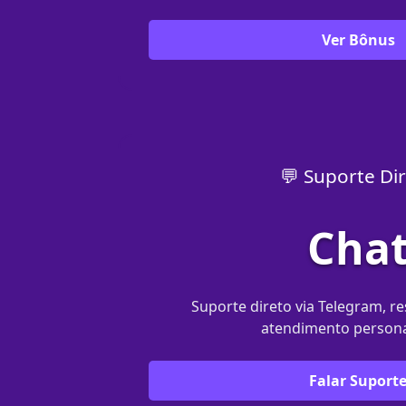
Ver Bônus
💬 Suporte Di
Cha
Suporte direto via Telegram, r
atendimento persona
Falar Suport