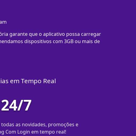
ram
ia garante que o aplicativo possa carregar
comendamos dispositivos com 3GB ou mais de
cias em Tempo Real
24/7
e todas as novidades, promoções e
pg Com Login em tempo real!