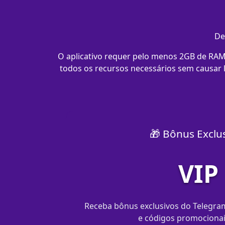
De
O aplicativo requer pelo menos 2GB de RAM
todos os recursos necessários sem causar 
🎁 Bônus Exclu
VIP
Receba bônus exclusivos do Telegra
e códigos promocionai