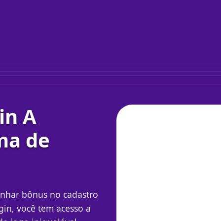
in A
ma de
anhar bônus no cadastro
in, você tem acesso a