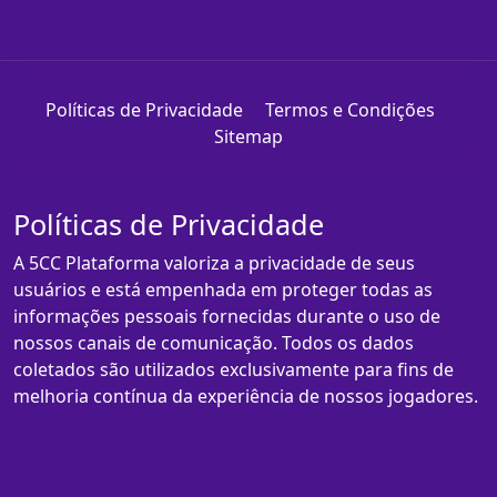
Políticas de Privacidade
Termos e Condições
Sitemap
Políticas de Privacidade
A 5CC Plataforma valoriza a privacidade de seus
usuários e está empenhada em proteger todas as
informações pessoais fornecidas durante o uso de
nossos canais de comunicação. Todos os dados
coletados são utilizados exclusivamente para fins de
melhoria contínua da experiência de nossos jogadores.