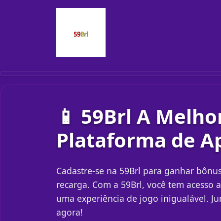
📱 59Brl A Melho
Plataforma de A
Cadastre-se na 59Brl para ganhar bônu
recarga. Com a 59Brl, você tem acesso a
uma experiência de jogo inigualável. J
agora!