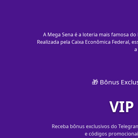
A Mega Sena é a loteria mais famosa do 
Realizada pela Caixa Econômica Federal, e
a
🎁 Bônus Exclu
VIP
Receba bônus exclusivos do Telegra
e códigos promocionai