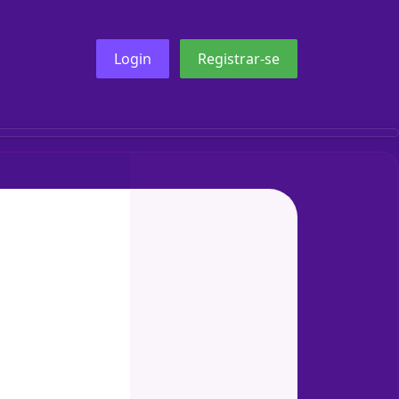
Login
Registrar-se