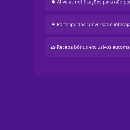
🔔 Ative as notificações para não p
💬 Participe das conversas e interaj
🎁 Receba bônus exclusivos autom