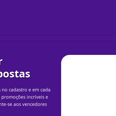
r
postas
s no cadastro e em cada
 promoções incríveis e
unte-se aos vencedores