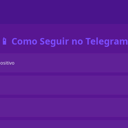
📱 Como Seguir no Telegram
ositivo