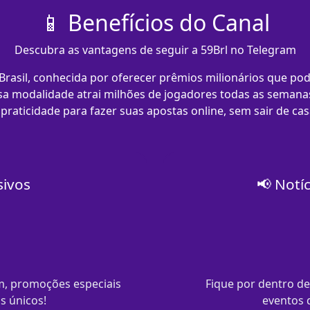
📱 Benefícios do Canal
Descubra as vantagens de seguir a 59Brl no Telegram
Brasil, conhecida por oferecer prêmios milionários que p
ssa modalidade atrai milhões de jogadores todas as semanas
 praticidade para fazer suas apostas online, sem sair de cas
sivos
📢 Notí
m, promoções especiais
Fique por dentro d
s únicos!
eventos 