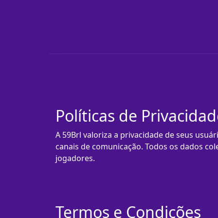
Políticas de Privacida
A 59Brl valoriza a privacidade de seus usu
canais de comunicação. Todos os dados cole
jogadores.
Termos e Condições