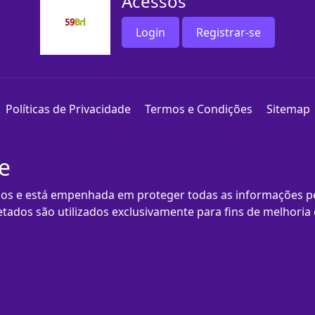
Acessos
Login
Registrar-se
Políticas de Privacidade
Termos e Condições
Sitemap
de
ários e está empenhada em proteger todas as informações p
tados são utilizados exclusivamente para fins de melhoria