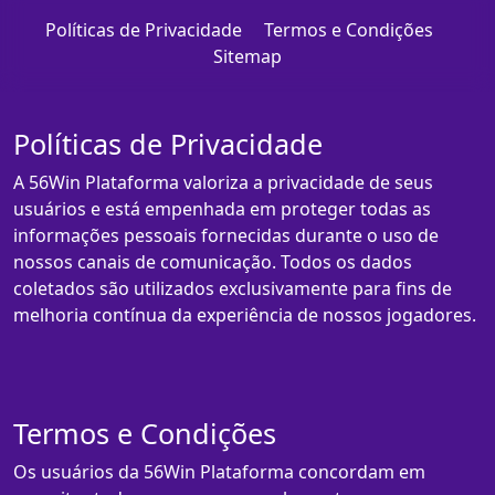
Políticas de Privacidade
Termos e Condições
Sitemap
Políticas de Privacidade
A 56Win Plataforma valoriza a privacidade de seus
usuários e está empenhada em proteger todas as
informações pessoais fornecidas durante o uso de
nossos canais de comunicação. Todos os dados
coletados são utilizados exclusivamente para fins de
melhoria contínua da experiência de nossos jogadores.
Termos e Condições
Os usuários da 56Win Plataforma concordam em