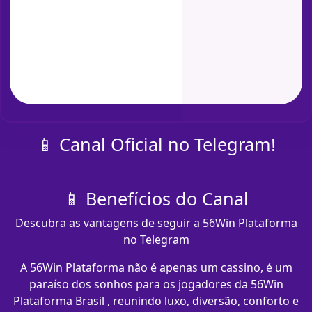
📱 Canal Oficial no Telegram!
📱 Benefícios do Canal
Descubra as vantagens de seguir a 56Win Plataforma
no Telegram
A 56Win Plataforma não é apenas um cassino, é um
paraíso dos sonhos para os jogadores da 56Win
Plataforma Brasil , reunindo luxo, diversão, conforto e