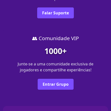
Falar Suporte
👥 Comunidade VIP
1000+
Junte-se a uma comunidade exclusiva de
jogadores e compartilhe experiências!
Entrar Grupo