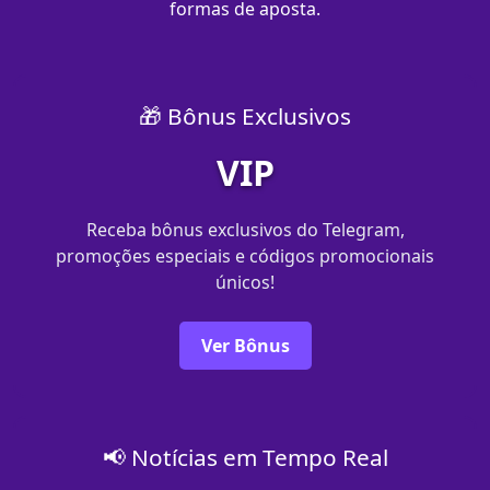
formas de aposta.
🎁 Bônus Exclusivos
VIP
Receba bônus exclusivos do Telegram,
promoções especiais e códigos promocionais
únicos!
Ver Bônus
📢 Notícias em Tempo Real