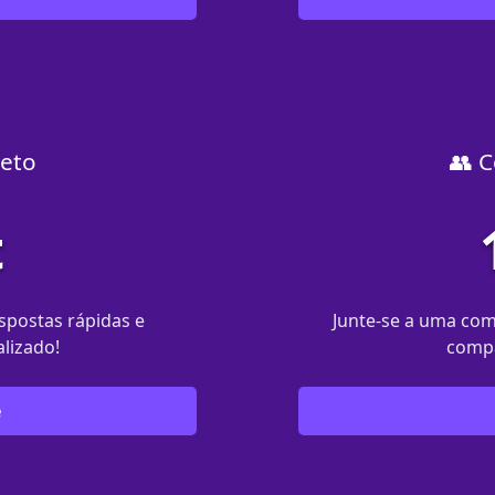
reto
👥 
t
espostas rápidas e
Junte-se a uma com
lizado!
compa
e