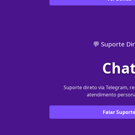
💬 Suporte Di
Cha
Suporte direto via Telegram, r
atendimento persona
Falar Suport