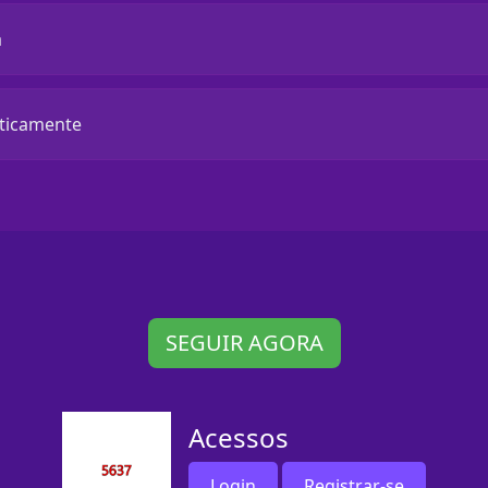
a
aticamente
SEGUIR AGORA
Acessos
Login
Registrar-se