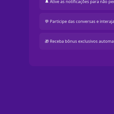
🔔 Ative as notificações para não p
💬 Participe das conversas e interaj
🎁 Receba bônus exclusivos autom