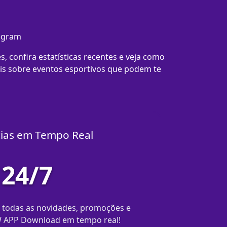
egram
, confira estatísticas recentes e veja como
eis sobre eventos esportivos que podem te
cias em Tempo Real
24/7
e todas as novidades, promoções e
 APP Download em tempo real!