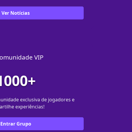
Ver Notícias
Comunidade VIP
1000+
unidade exclusiva de jogadores e
rtilhe experiências!
Entrar Grupo