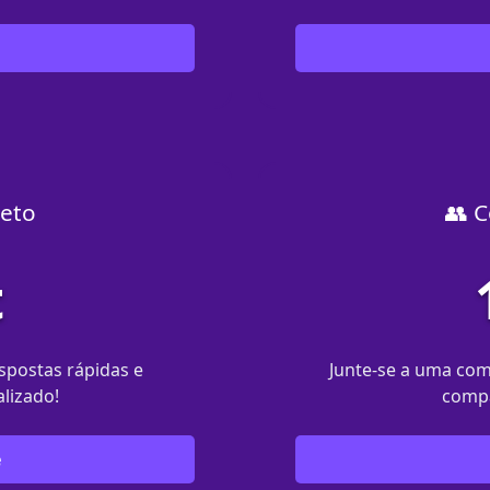
reto
👥 
t
espostas rápidas e
Junte-se a uma com
lizado!
compa
e