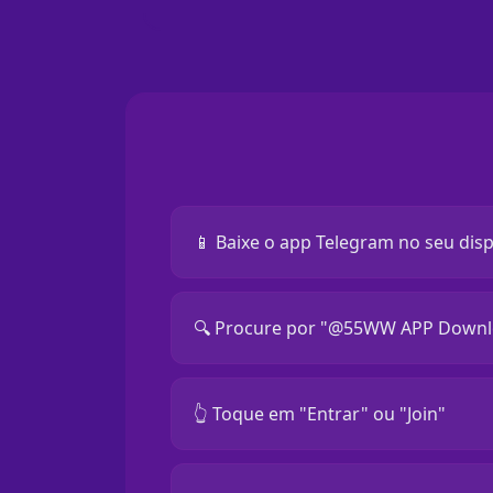
📱 Baixe o app Telegram no seu disp
🔍 Procure por "@55WW APP Downlo
👆 Toque em "Entrar" ou "Join"