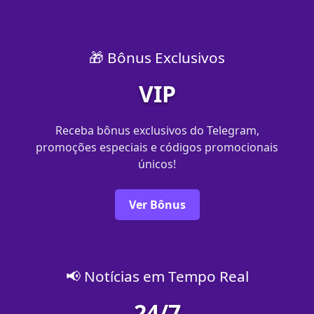
🎁 Bônus Exclusivos
VIP
Receba bônus exclusivos do Telegram,
promoções especiais e códigos promocionais
únicos!
Ver Bônus
📢 Notícias em Tempo Real
24/7