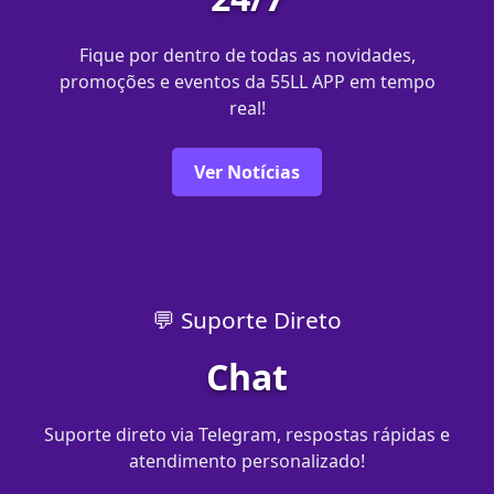
Fique por dentro de todas as novidades,
promoções e eventos da 55LL APP em tempo
real!
Ver Notícias
💬 Suporte Direto
Chat
Suporte direto via Telegram, respostas rápidas e
atendimento personalizado!