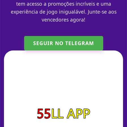
tem acesso a promoções incríveis e uma
experiência de jogo inigualável. Junte-se aos
vencedores agora!
SEGUIR NO TELEGRAM