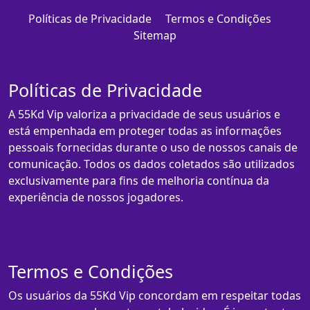
Políticas de Privacidade
Termos e Condições
Sitemap
Políticas de Privacidade
A 55Kd Vip valoriza a privacidade de seus usuários e
está empenhada em proteger todas as informações
pessoais fornecidas durante o uso de nossos canais de
comunicação. Todos os dados coletados são utilizados
exclusivamente para fins de melhoria contínua da
experiência de nossos jogadores.
Termos e Condições
Os usuários da 55Kd Vip concordam em respeitar todas