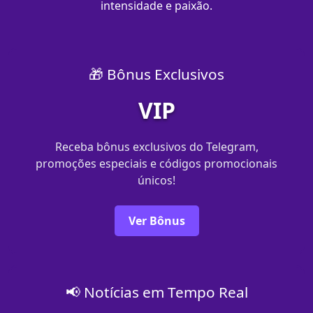
intensidade e paixão.
🎁 Bônus Exclusivos
VIP
Receba bônus exclusivos do Telegram,
promoções especiais e códigos promocionais
únicos!
Ver Bônus
📢 Notícias em Tempo Real