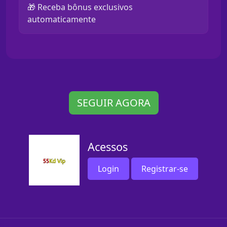
🎁 Receba bônus exclusivos
automaticamente
SEGUIR AGORA
Acessos
Login
Registrar-se