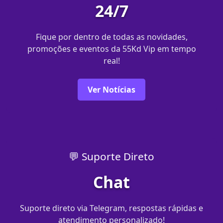
24/7
Fique por dentro de todas as novidades,
promoções e eventos da 55Kd Vip em tempo
real!
Ver Notícias
💬 Suporte Direto
Chat
Suporte direto via Telegram, respostas rápidas e
atendimento personalizado!