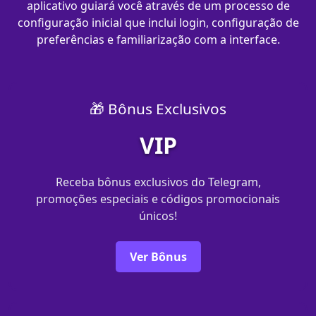
aplicativo guiará você através de um processo de
configuração inicial que inclui login, configuração de
preferências e familiarização com a interface.
🎁 Bônus Exclusivos
VIP
Receba bônus exclusivos do Telegram,
promoções especiais e códigos promocionais
únicos!
Ver Bônus