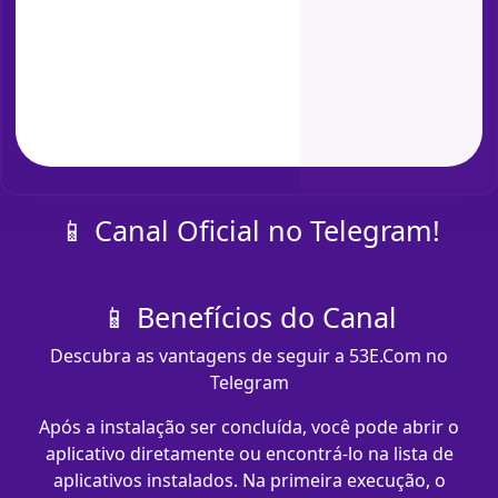
📱 Canal Oficial no Telegram!
📱 Benefícios do Canal
Descubra as vantagens de seguir a 53E.Com no
Telegram
Após a instalação ser concluída, você pode abrir o
aplicativo diretamente ou encontrá-lo na lista de
aplicativos instalados. Na primeira execução, o