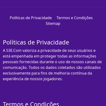
Políticas de Privacidade
Termos e Condições
Sitemap
Políticas de Privacidade
A 53E.Com valoriza a privacidade de seus usuários e
está empenhada em proteger todas as informações
pessoais fornecidas durante o uso de nossos canais de
comunicação. Todos os dados coletados são utilizados
exclusivamente para fins de melhoria contínua da
experiência de nossos jogadores.
Termos e Condições