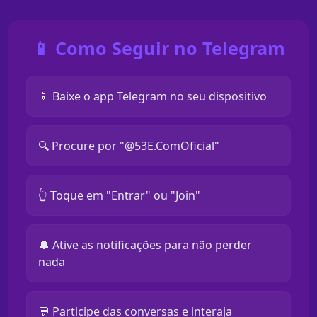
📱 Como Seguir no Telegram
📱 Baixe o app Telegram no seu dispositivo
🔍 Procure por "@53E.ComOficial"
👆 Toque em "Entrar" ou "Join"
🔔 Ative as notificações para não perder
nada
💬 Participe das conversas e interaja