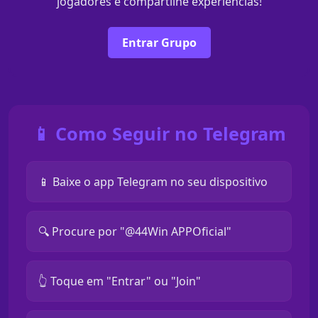
jogadores e compartilhe experiências!
Entrar Grupo
📱 Como Seguir no Telegram
📱 Baixe o app Telegram no seu dispositivo
🔍 Procure por "@44Win APPOficial"
👆 Toque em "Entrar" ou "Join"