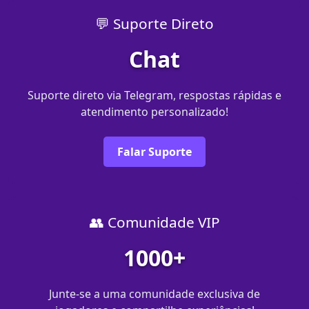
💬 Suporte Direto
Chat
Suporte direto via Telegram, respostas rápidas e
atendimento personalizado!
Falar Suporte
👥 Comunidade VIP
1000+
Junte-se a uma comunidade exclusiva de