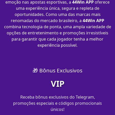
emoção nas apostas esportivas, a
44Win APP
oferece
uma experiência única, segura e repleta de
oportunidades. Como uma das marcas mais
renomadas do mercado brasileiro, a
44Win APP
combina tecnologia de ponta, uma ampla variedade de
opções de entretenimento e promoções irresistíveis
para garantir que cada jogador tenha a melhor
experiência possível.
🎁 Bônus Exclusivos
VIP
Receba bônus exclusivos do Telegram,
promoções especiais e códigos promocionais
únicos!