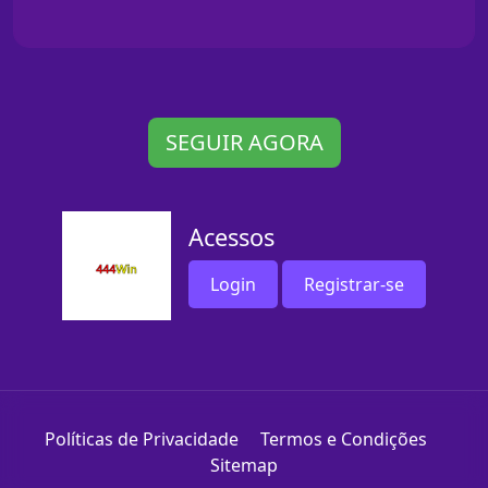
SEGUIR AGORA
Acessos
Login
Registrar-se
Políticas de Privacidade
Termos e Condições
Sitemap