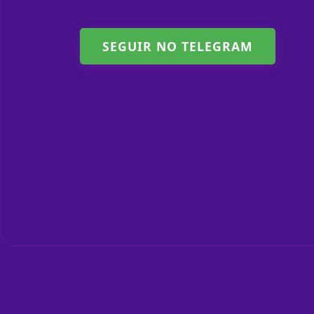
SEGUIR NO TELEGRAM