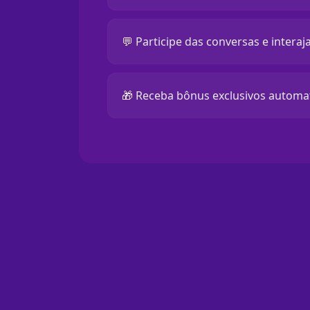
💬 Participe das conversas e interaj
🎁 Receba bônus exclusivos autom