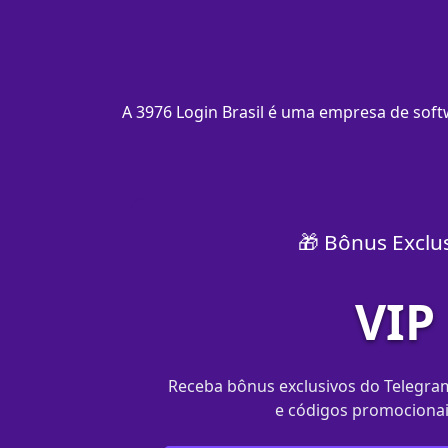
A 3976 Login Brasil é uma empresa de soft
🎁 Bônus Exclu
VIP
Receba bônus exclusivos do Telegra
e códigos promocionai