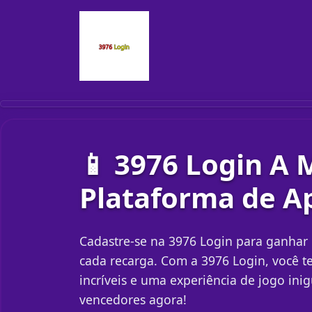
📱 3976 Login A 
Plataforma de A
Cadastre-se na 3976 Login para ganhar
cada recarga. Com a 3976 Login, você 
incríveis e uma experiência de jogo inig
vencedores agora!