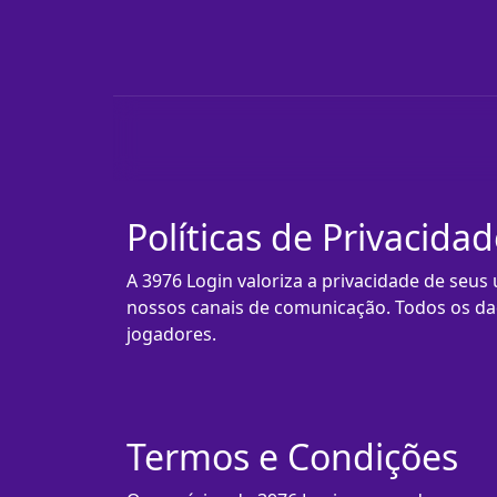
Políticas de Privacida
A 3976 Login valoriza a privacidade de seu
nossos canais de comunicação. Todos os dad
jogadores.
Termos e Condições