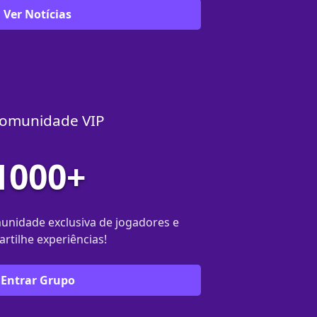
Ver Notícias
Comunidade VIP
1000+
unidade exclusiva de jogadores e
rtilhe experiências!
Entrar Grupo