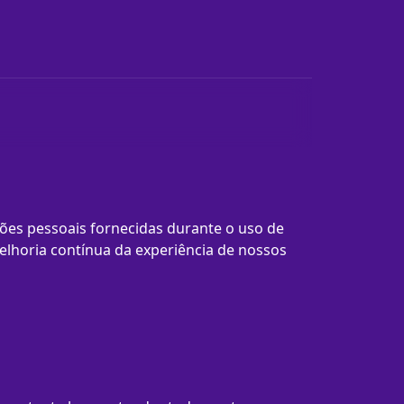
ões pessoais fornecidas durante o uso de
elhoria contínua da experiência de nossos