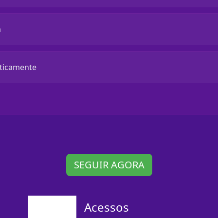
a
aticamente
SEGUIR AGORA
Acessos