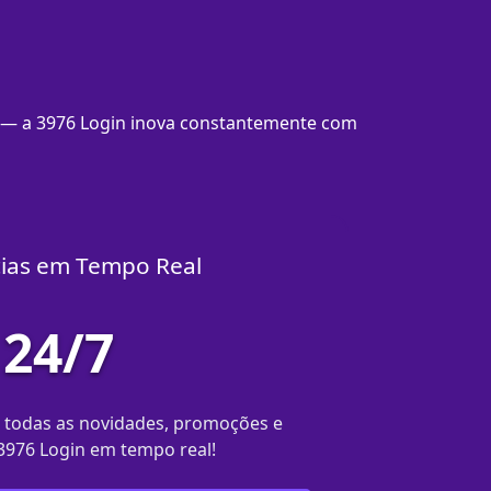
m
os — a 3976 Login inova constantemente com
cias em Tempo Real
24/7
e todas as novidades, promoções e
3976 Login em tempo real!