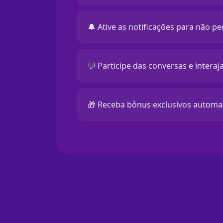
🔔 Ative as notificações para não p
💬 Participe das conversas e interaj
🎁 Receba bônus exclusivos autom