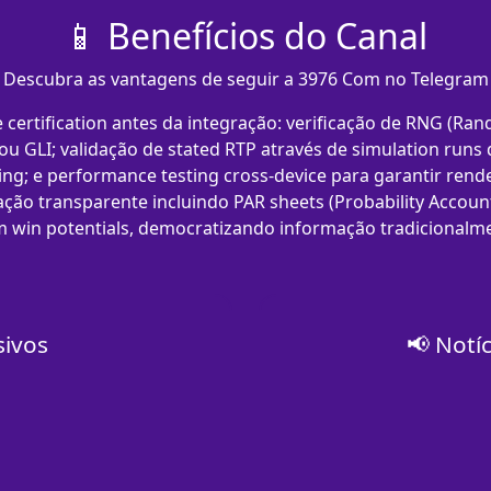
📱 Benefícios do Canal
Descubra as vantagens de seguir a 3976 Com no Telegram
e certification antes da integração: verificação de RNG (R
 GLI; validação de stated RTP através de simulation runs d
g; e performance testing cross-device para garantir ren
ção transparente incluindo PAR sheets (Probability Account
m win potentials, democratizando informação tradicionalm
sivos
📢 Notí