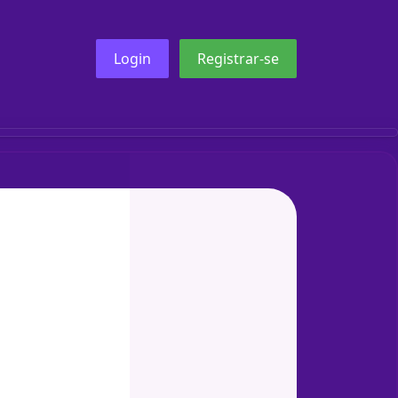
Login
Registrar-se