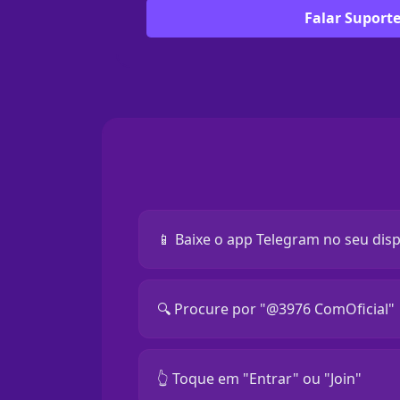
Falar Suport
📱 Baixe o app Telegram no seu disp
🔍 Procure por "@3976 ComOficial"
👆 Toque em "Entrar" ou "Join"