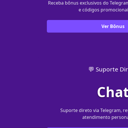
Receba bônus exclusivos do Telegra
e códigos promocionai
Ver Bônus
💬 Suporte Di
Cha
Suporte direto via Telegram, r
atendimento persona