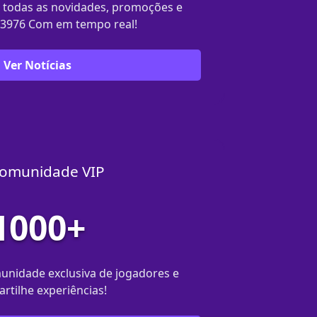
e todas as novidades, promoções e
 3976 Com em tempo real!
Ver Notícias
Comunidade VIP
1000+
unidade exclusiva de jogadores e
rtilhe experiências!