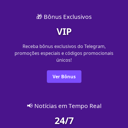
🎁 Bônus Exclusivos
VIP
Receba bônus exclusivos do Telegram,
promoções especiais e códigos promocionais
únicos!
Ver Bônus
📢 Notícias em Tempo Real
24/7