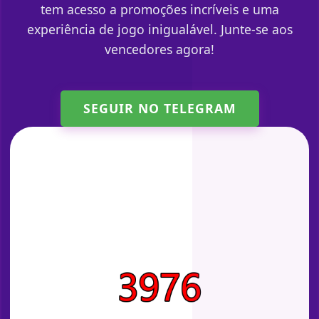
tem acesso a promoções incríveis e uma
experiência de jogo inigualável. Junte-se aos
vencedores agora!
SEGUIR NO TELEGRAM