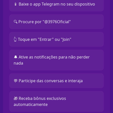
📱 Baixe o app Telegram no seu dispositivo
🔍 Procure por "@3976Oficial"
👆 Toque em "Entrar" ou "Join"
🔔 Ative as notificações para não perder
nada
💬 Participe das conversas e interaja
🎁 Receba bônus exclusivos
automaticamente