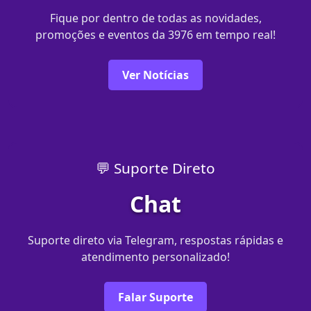
Fique por dentro de todas as novidades,
promoções e eventos da 3976 em tempo real!
Ver Notícias
💬 Suporte Direto
Chat
Suporte direto via Telegram, respostas rápidas e
atendimento personalizado!
Falar Suporte