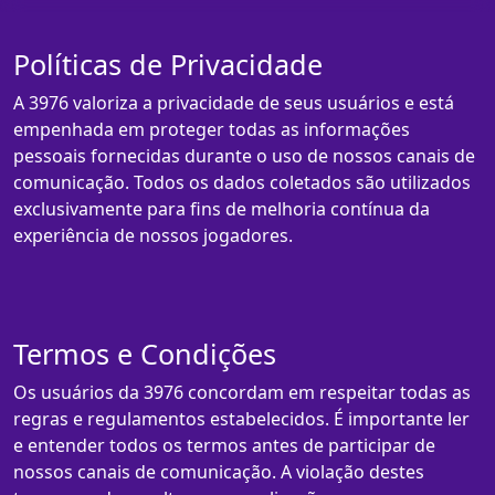
Políticas de Privacidade
A 3976 valoriza a privacidade de seus usuários e está
empenhada em proteger todas as informações
pessoais fornecidas durante o uso de nossos canais de
comunicação. Todos os dados coletados são utilizados
exclusivamente para fins de melhoria contínua da
experiência de nossos jogadores.
Termos e Condições
Os usuários da 3976 concordam em respeitar todas as
regras e regulamentos estabelecidos. É importante ler
e entender todos os termos antes de participar de
nossos canais de comunicação. A violação destes