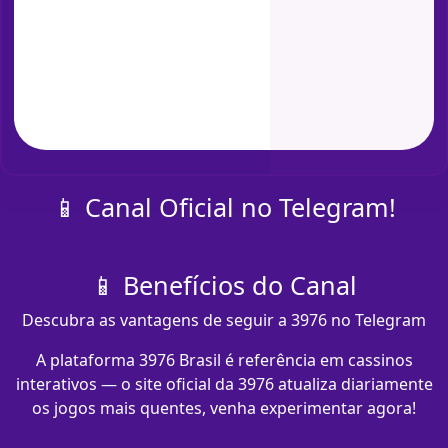
📱 Canal Oficial no Telegram!
📱 Benefícios do Canal
Descubra as vantagens de seguir a 3976 no Telegram
A plataforma 3976 Brasil é referência em cassinos
interativos — o site oficial da 3976 atualiza diariamente
os jogos mais quentes, venha experimentar agora!