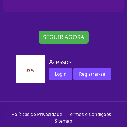
SEGUIR AGORA
Acessos
Login
Registrar-se
Políticas de Privacidade
Termos e Condições
Sitemap