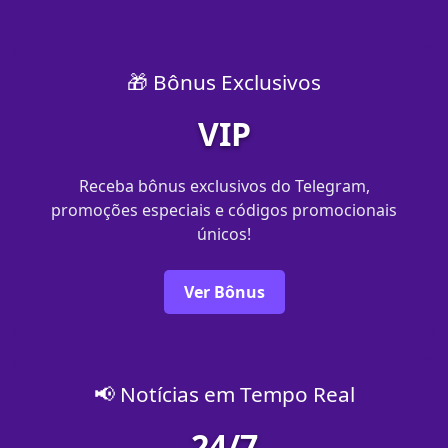
🎁 Bônus Exclusivos
VIP
Receba bônus exclusivos do Telegram,
promoções especiais e códigos promocionais
únicos!
Ver Bônus
📢 Notícias em Tempo Real
24/7