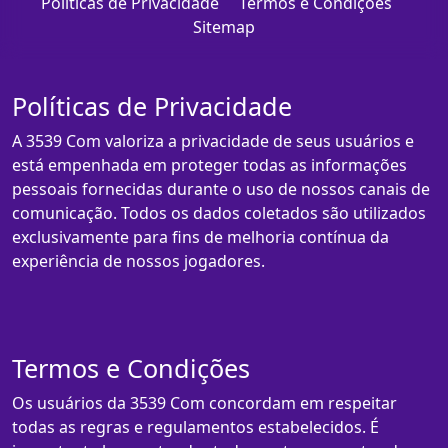
Políticas de Privacidade
Termos e Condições
Sitemap
Políticas de Privacidade
A 3539 Com valoriza a privacidade de seus usuários e
está empenhada em proteger todas as informações
pessoais fornecidas durante o uso de nossos canais de
comunicação. Todos os dados coletados são utilizados
exclusivamente para fins de melhoria contínua da
experiência de nossos jogadores.
Termos e Condições
Os usuários da 3539 Com concordam em respeitar
todas as regras e regulamentos estabelecidos. É