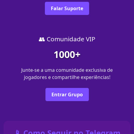
Falar Suporte
👥 Comunidade VIP
1000+
Junte-se a uma comunidade exclusiva de
jogadores e compartilhe experiências!
Entrar Grupo
📱 Como Seguir no Telegram