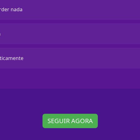
erder nada
a
aticamente
SEGUIR AGORA