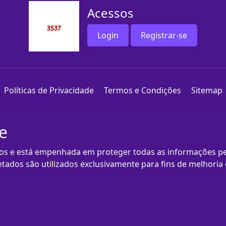
Acessos
Login
Registrar-se
Políticas de Privacidade
Termos e Condições
Sitemap
de
rios e está empenhada em proteger todas as informações p
tados são utilizados exclusivamente para fins de melhoria