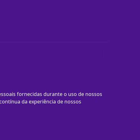
essoais fornecidas durante o uso de nossos
 contínua da experiência de nossos