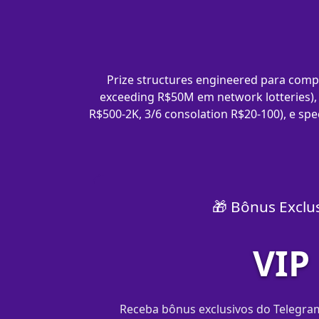
Prize structures engineered para compe
exceeding R$50M em network lotteries), m
R$500-2K, 3/6 consolation R$20-100), e s
🎁 Bônus Exclu
VIP
Receba bônus exclusivos do Telegra