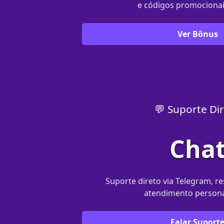
e códigos promocionai
Ver Bônus
💬 Suporte Di
Cha
Suporte direto via Telegram, r
atendimento persona
Falar Suport