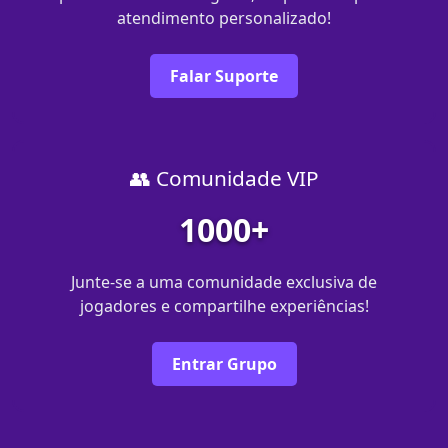
atendimento personalizado!
Falar Suporte
👥 Comunidade VIP
1000+
Junte-se a uma comunidade exclusiva de
jogadores e compartilhe experiências!
Entrar Grupo