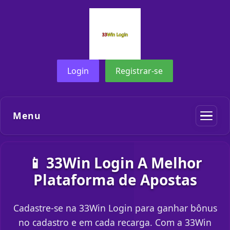
Login
Registrar-se
Menu
📱 33Win Login A Melhor
Plataforma de Apostas
Cadastre-se na 33Win Login para ganhar bônus
no cadastro e em cada recarga. Com a 33Win