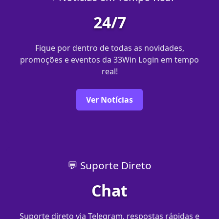
24/7
Fique por dentro de todas as novidades,
promoções e eventos da 33Win Login em tempo
real!
Ver Notícias
💬 Suporte Direto
Chat
Suporte direto via Telegram, respostas rápidas e