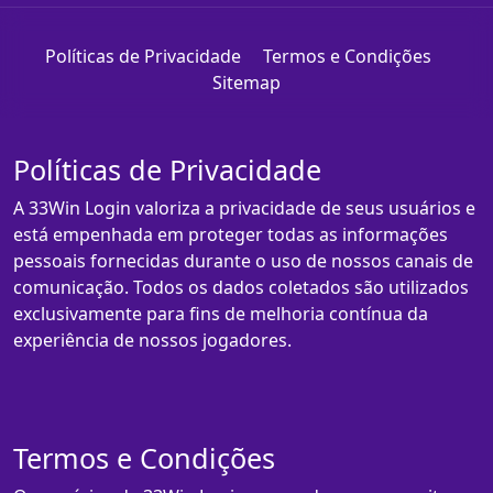
Políticas de Privacidade
Termos e Condições
Sitemap
Políticas de Privacidade
A 33Win Login valoriza a privacidade de seus usuários e
está empenhada em proteger todas as informações
pessoais fornecidas durante o uso de nossos canais de
comunicação. Todos os dados coletados são utilizados
exclusivamente para fins de melhoria contínua da
experiência de nossos jogadores.
Termos e Condições